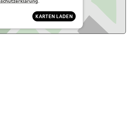
schutzerklärung
.
KARTEN LADEN
d Begleitungsdiensten, im Sanitätsdienst, in der Hospiz-
anz, in der Krisenintervention und in der