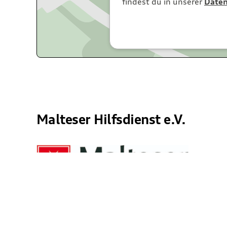
findest du in unserer
Daten
Malteser Hilfsdienst e.V.
Der Malteser Hilfsdienst ist aktiv in Besuchs- un
und Trauerarbeit, im Kulturbegleitdienst, im Sitzt
Flüchtlingshilfe.