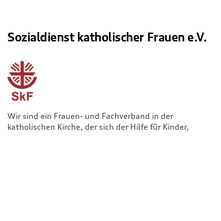
Sozialdienst katholischer Frauen e.V.
Wir sind ein Frauen- und Fachverband in der
katholischen Kirche, der sich der Hilfe für Kinder,
Jugendliche, Frauen und ihren Familien in besonderen
Lebenslagen widmet. Der Verein ist ein Fachverband
im deutschen Caritasverband. Die Grundlage unserer
Arbeit ist das Zusammenwirken von beruflichen
Fachkräften und ehrenamtlichen Mitarbeiter*innen.
Das macht es möglich, auf soziale Notlagen
aufmerksam zu machen. Wir geben Hilfe zur
Selbsthilfe, damit die Menschen ihr Leben wieder